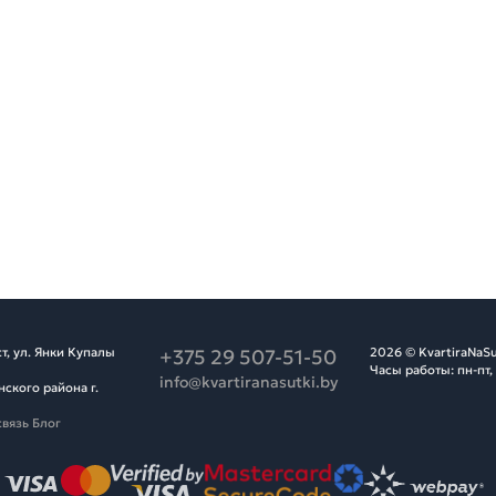
т, ул. Янки Купалы
+375 29 507-51-50
2026 © KvartiraNaSu
Часы работы: пн-пт,
info@kvartiranasutki.by
ского района г.
связь
Блог