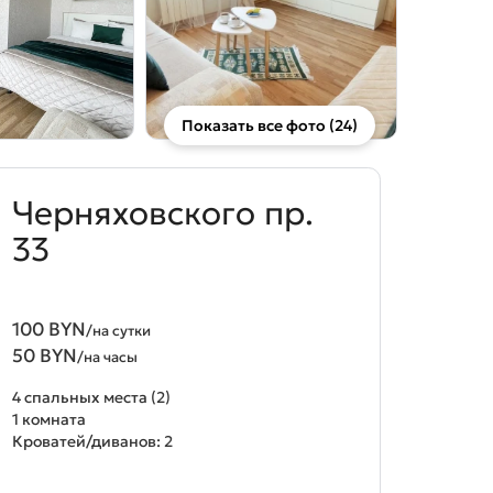
Показать все фото (24)
Черняховского пр.
33
100 BYN
/на сутки
50 BYN
/на часы
4 спальных места (2)
1 комната
Кроватей/диванов: 2