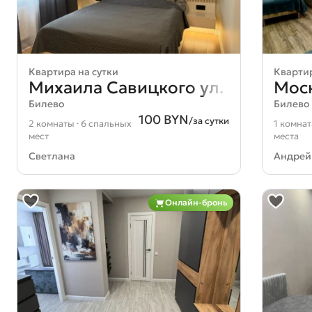
Квартира на сутки
Квартир
Михаила Савицкого ул. 18
Моск
Билево
Билево
100 BYN
/за сутки
2 комнаты · 6 спальных
1 комнат
мест
места
Светлана
Андрей
Онлайн-бронь