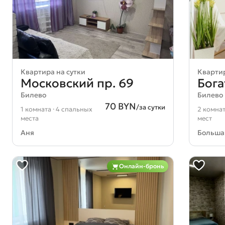
Квартира на сутки
Квартир
Московский пр. 69
Бога
Билево
Билево
70 BYN
/за сутки
1 комната · 4 спальных
2 комнат
места
мест
Аня
Больша
Онлайн-бронь