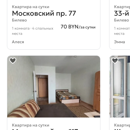
Квартира на сутки
Квартир
Московский пр. 77
33-й
Билево
Билево
70 BYN
/за сутки
1 комната · 4 спальных
1 комнат
места
места
Алеся
Эмма
Квартира на сутки
Квартир