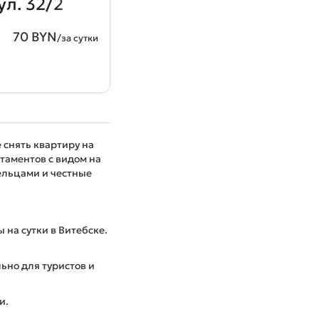
ул. 32/2
70 BYN
/за сутки
 снять квартиру на
таментов с видом на
дельцами и честные
 на сутки в Витебске.
ьно для туристов и
и.