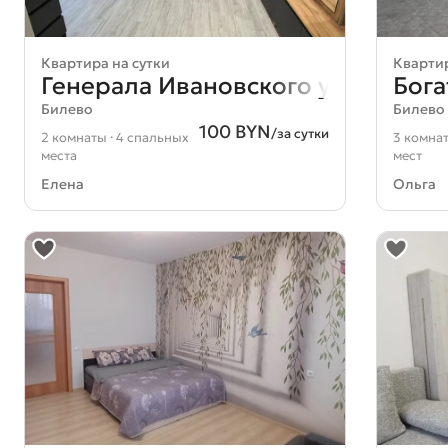
Квартира на сутки
Квартир
Генерала Ивановского ул. 20
Бога
Билево
Билево
100 BYN
/за сутки
2 комнаты · 4 спальных
3 комнат
места
мест
Елена
Ольга