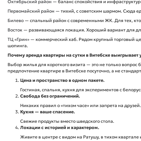
Октябрьский район
— баланс спокойствия и инфраструктур
Первомайский район
— тихий, с советским шармом. Сюда е
Билево
— спальный район с современными ЖК. Для тех, кто
Восток
— развивающаяся локация. Хороший вариант для д
ТЦ «Грин»
— коммерческий хаб. Рядом крупный торговый це
шопинга.
Почему аренда квартиры на сутки в Витебске выигрывает 
Выбор жилья для короткого визита — это не только вопрос б
предпочтение квартире в Витебске посуточно, а не станда
Цена и пространство в одном пакете.
Гостиная, спальня, кухня для экспериментов с белорус
Свобода без ограничений.
Никаких правил о «тихом часе» или запрета на друзей.
Кухня — ваше спасение.
Свежие продукты вместо шведского стола.
Локации с историей и характером.
Живите в центре с видом на Ратушу, в тихом квартал