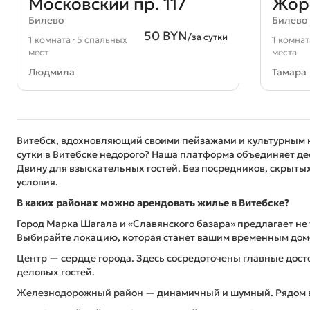
Московский пр. 117
Жоре
Билево
Билево
50 BYN
/за сутки
1 комната · 5 спальных
1 комнат
мест
места
Людмила
Тамара
Витебск, вдохновляющий своими пейзажами и культурным на
сутки в Витебске недорого? Наша платформа объединяет дес
Двину для взыскательных гостей. Без посредников, скрыты
условия.
В каких районах можно арендовать жилье в Витебске?
Город Марка Шагала и «Славянского базара» предлагает не 
Выбирайте локацию, которая станет вашим временным домо
Центр
— сердце города. Здесь сосредоточены главные дост
деловых гостей.
Железнодорожный район
— динамичный и шумный. Рядом во