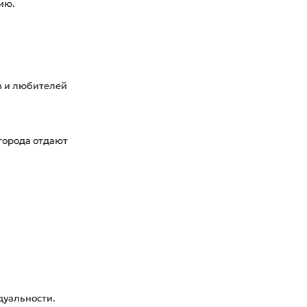
ию.
в и любителей
 города отдают
дуальности.