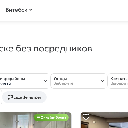
Витебск
expand_more
бске без посредников
икрорайоны
Улицы
Комнат
илево
Выберите
Выбери
Ещё фильтры
Онлайн-бронь