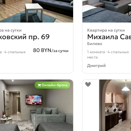
а на сутки
Квартира на сутки
овский пр. 69
Михаила Сав
Билево
80 BYN
/за сутки
а · 4 спальных
1 комната · 4 спальных
места
Дмитрий
Онлайн-бронь