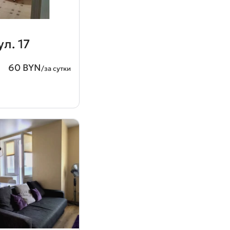
л. 17
60 BYN
/за сутки