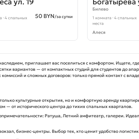
са ул. 19
Богатырева 
Билево
50 BYN
/за сутки
а · 4 спальных
1 комната · 4 спальных
места
Алеся
следием, приглашает вас поселиться с комфортом. Ищете, где
ятки вариантов — от компактных студий для студентов до апар
х комиссий и сложных договоров: только прямой контакт с вла
только культурные открытия, но и комфортную аренду квартиры
м — от исторического центра до тихих спальных кварталов.
опримечательности: Ратуша, Летний амфитеатр, галереи. Идеал
кзал, бизнес-центры. Выбор тех, кто ценит удобство логистик