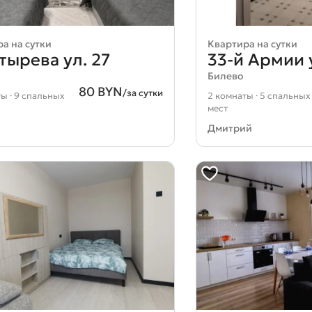
а на сутки
Квартира на сутки
тырева ул. 27
33-й Армии у
Билево
80 BYN
/за сутки
ы · 9 спальных
2 комнаты · 5 спальных
мест
Дмитрий