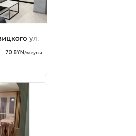
ицкого ул. 16
70 BYN
/за сутки