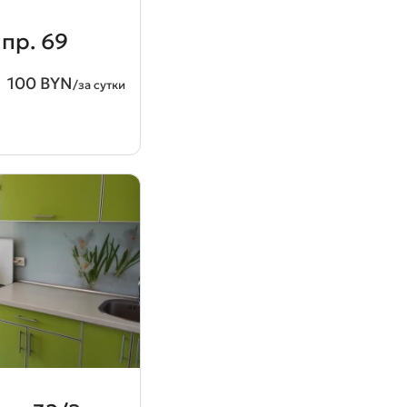
пр. 69
100 BYN
/за сутки