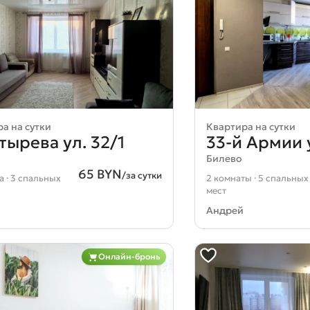
а на сутки
Квартира на сутки
тырева ул. 32/1
33-й Армии у
Билево
65 BYN
/за сутки
а · 3 спальных
2 комнаты · 5 спальных
мест
Андрей
Онлайн-бронь