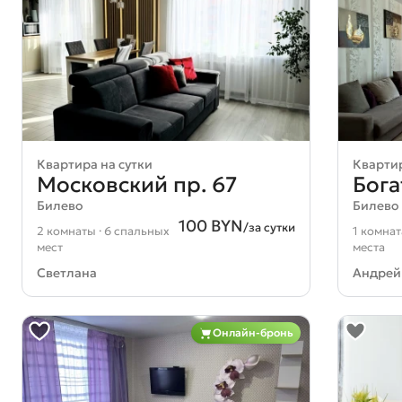
Квартира на сутки
Квартир
Московский пр. 67
Бога
Билево
Билево
100 BYN
/за сутки
2 комнаты · 6 спальных
1 комнат
мест
места
Светлана
Андрей
Онлайн-бронь