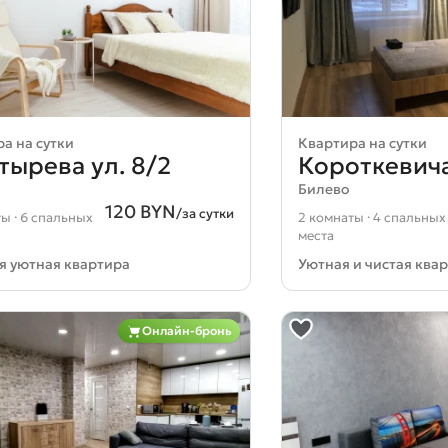
а на сутки
Квартира на сутки
тырева ул. 8/2
Короткевича
Билево
120 BYN
/за сутки
ы · 6 спальных
2 комнаты · 4 спальных
места
я уютная квартира
Уютная и чистая квар
Онлайн-бронь